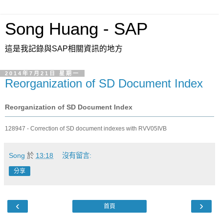
Song Huang - SAP
這是我記錄與SAP相關資訊的地方
2014年7月21日 星期一
Reorganization of SD Document Index
Reorganization of SD Document Index
128947 - Correction of SD document indexes with RVV05IVB
Song
於
13:18
沒有留言:
分享
‹
›
首頁