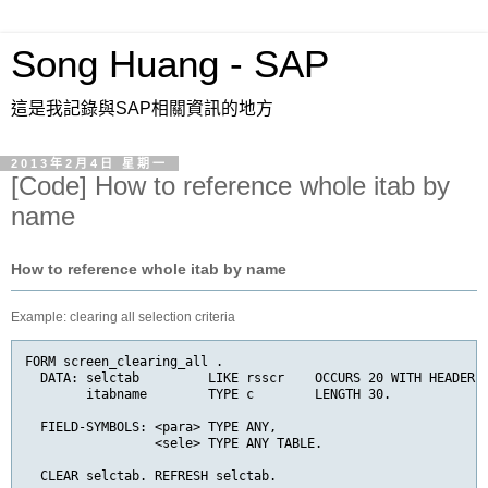
Song Huang - SAP
這是我記錄與SAP相關資訊的地方
2013年2月4日 星期一
[Code] How to reference whole itab by
name
How to reference whole itab by name
Example: clearing all selection criteria
FORM 
screen_clearing_all 
.
DATA
: 
selctab         
LIKE 
rsscr    
OCCURS 
20 
WITH 
HEADER 
        itabname        
TYPE 
c        
LENGTH 
30
.
FIELD-SYMBOLS
: 
<para> 
TYPE 
ANY
,
                 <sele> 
TYPE 
ANY 
TABLE
.
CLEAR 
selctab
. 
REFRESH 
selctab
.