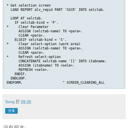
* Get selection screen
LOAD 
REPORT 
alv_repid PART 
'SSCR' 
INTO 
selctab
.
LOOP 
AT 
selctab
.
IF 
selctab
-
kind 
= 
'P'
.
*     Clear Parameter
ASSIGN 
(
selctab
-
name
) 
TO 
<para>
.
CLEAR 
<para>
.
ELSEIF 
selctab
-
kind 
= 
'S'
.
*     Clear select-option (work area)
ASSIGN 
(
selctab
-
name
) 
TO 
<para>
.
CLEAR 
<para>
.
*     Refresh select-option
CONCATENATE 
selctab
-
name 
'[]' 
INTO 
itabname
.
ASSIGN 
(
itabname
) 
TO 
<sele>
.
REFRESH 
<sele>
.
ENDIF
.
ENDLOOP
.
ENDFORM
.                    
" SCREEN_CLEARING_ALL
Song
於
09:30
分享
沒有留言: