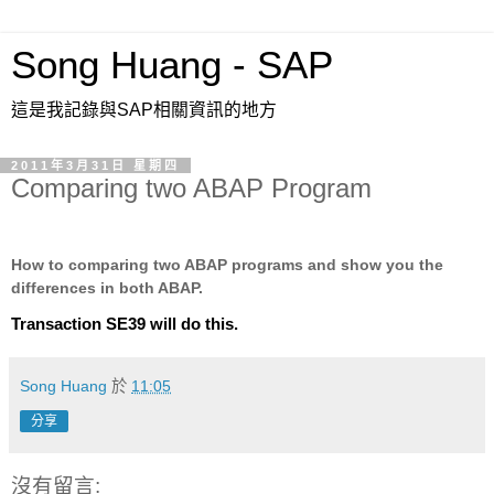
Song Huang - SAP
這是我記錄與SAP相關資訊的地方
2011年3月31日 星期四
Comparing two ABAP Program
How to comparing two ABAP programs and show you the
differences in both ABAP.
Transaction
SE39
will do this.
Song Huang
於
11:05
分享
沒有留言: